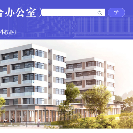
学
校
首
科教融汇
页